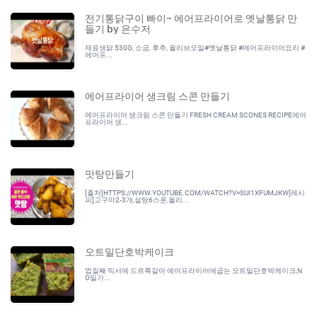
전기통닭구이 빠이~ 에어프라이어로 옛날통닭 만
들기 by 은수저
재료생닭 530G, 소금, 후추, 올리브오일#옛날통닭 #에어프라이어요리 #
에어프...
에어프라이어 생크림 스콘 만들기
에어프라이어 생크림 스콘 만들기 FRESH CREAM SCONES RECIPE에어
프라이어 생...
맛탕만들기
[출처]HTTPS://WWW.YOUTUBE.COM/WATCH?V=SUI1XFUMJKW[레시
피]고구마2-3개,설탕6스푼,올리...
오트밀단호박케이크
껍질째 믹서에 드르륵갈아 에어프라이어에굽는 오트밀단호박케이크,N
O밀가...