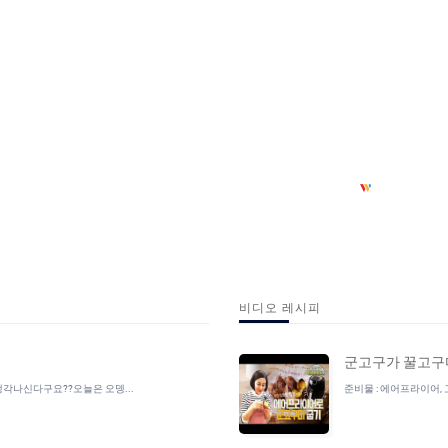
비디오 레시피
군고구가 꿀고구
생각나신다구요??오늘은 오뎅...
준비물 : 에어프라이어, 고구