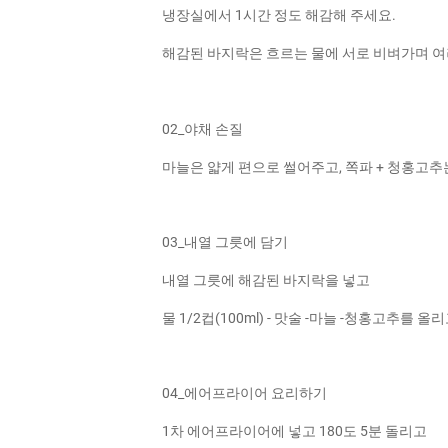
냉장실에서 1시간 정도 해감해 주세요.
해감된 바지락은 흐르는 물에 서로 비벼가며 여
02_야채 손질
마늘은 얇게 편으로 썰어주고, 쪽파 + 청홍고추
03_내열 그릇에 담기
내열 그릇에 해감된 바지락을 넣고
물 1/2컵(100ml) - 맛술 -마늘 -청홍고추를
04_에어프라이어 요리하기
1차 에어프라이어에 넣고 180도 5분 돌리고