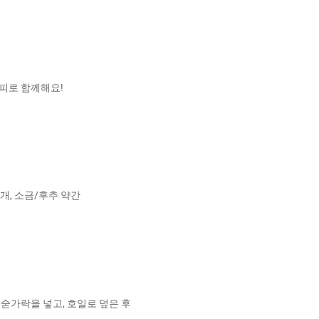
시피로 함께해요!
4개, 소금/후추 약간
 숟가락을 넣고, 호일로 덮은 후