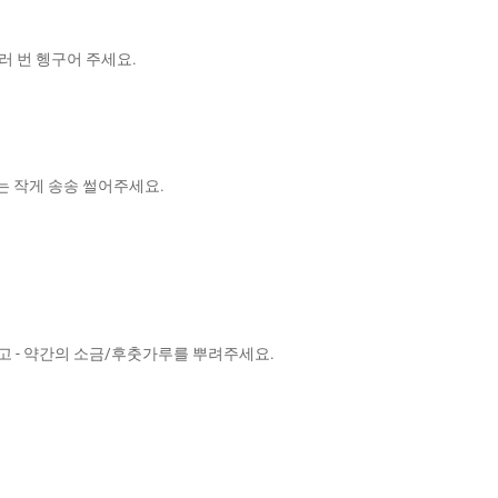
러 번 헹구어 주세요.
는 작게 송송 썰어주세요.
 올리고 - 약간의 소금/후춧가루를 뿌려주세요.