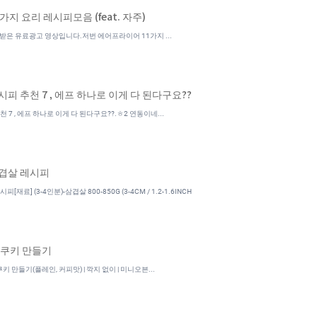
지 요리 레시피모음 (feat. 자주)
원받은 유료광고 영상입니다.저번 에어프라이어 11가지 ...
피 추천 7 , 에프 하나로 이게 다 된다구요??
7 , 에프 하나로 이게 다 된다구요??.ㅎ2 연동이네...
겹살 레시피
료] (3-4인분)-삼겹살 800-850G (3-4CM / 1.2-1.6INCH
니쿠키 만들기
 만들기(플레인, 커피맛) | 깍지 없이 | 미니오븐...