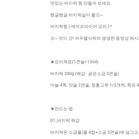
맛있는 바지락 찜 만들어 보세요.
탱글탱글 바지락살이 쫄깃~
바지락찜 ( 에어프라이어 요리 ):*
오~ 맛이 갓! 여우별식탁의 생생한 동영상 레
★요리재료(1큰술=15ml)
바지락 300g (해감 : 굵은소금 3큰술)
마늘 4쪽, 맛술 2큰술, 청홍고추 1/2개씩, 쪽파 
★만드는 법
01_바지락 해감
바지락은 소금물(물 4컵+소금 3큰술)에 담그고