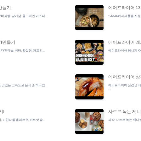
만들기
에어프라이어 13가
빵, 딸기잼, 홀그레인 머스터...
* JAJU에서제품을 지
)만들기
에어프라이어 레시
진마늘, 버터, 황설탕, 파프리...
에이프라이어 레시피 추천 
에어프라이어 삼
있는 고속도로 음식 중 하나입...
에어프라이어 삼겹살 레시피[재
...
기!
사르르 녹는 제
 키친타월 올리브유, 허브맛 솔...
파삭, 사르르 녹는 제니쿠키