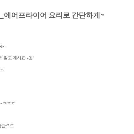
_에어프라이어 요리로 간단하게~
요~
거 알고 계시죠~잉!
요~
뇨~ㅎㅎㅎ
밥반찬으로