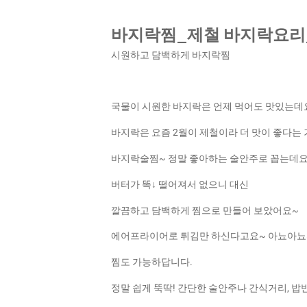
바지락찜_제철 바지락요리
시원하고 담백하게 바지락찜
국물이 시원한 바지락은 언제 먹어도 맛있는데
바지락은 요즘 2월이 제철이라 더 맛이 좋다는 
바지락술찜~ 정말 좋아하는 술안주로 꼽는데
버터가 똑↓ 떨어져서 없으니 대신
깔끔하고 담백하게 찜으로 만들어 보았어요~
에어프라이어로 튀김만 하신다고요~ 아뇨아
찜도 가능하답니다.
정말 쉽게 뚝딱! 간단한 술안주나 간식거리, 