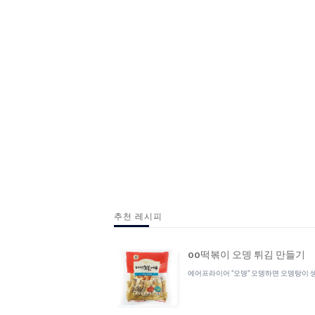
추천 레시피
oo떡볶이 오뎅 튀김 만들기
에어프라이어 "오뎅" 오뎅하면 오뎅탕이 