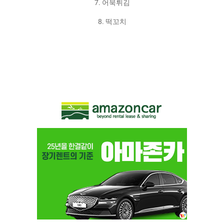
7. 어묵튀김
8. 떡꼬치