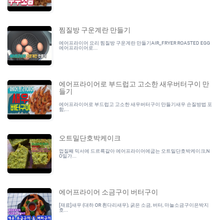
찜질방 구운계란 만들기
에어프라이어 요리 찜질방 구운계란 만들기AIR_FRYER ROASTED EGG
에어프라이어로...
에어프라이어로 부드럽고 고소한 새우버터구이 만
들기
에어프라이어로 부드럽고 고소한 새우버터구이 만들기새우 손질방법 포
함,...
오트밀단호박케이크
껍질째 믹서에 드르륵갈아 에어프라이어에굽는 오트밀단호박케이크,N
O밀가...
에어프라이어 소금구이 버터구이
[재료]새우 (대하 OR 흰다리새우), 굵은 소금, 버터, 마늘소금구이은박지
호...