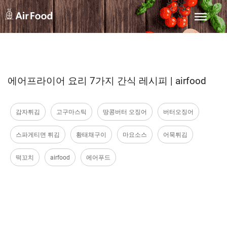
에어프라이어 요리 7가지 간식 레시피 | airfood
감자튀김
고구마스틱
땅콩버터 오징어
버터오징어
스파게티면 튀김
황태채구이
마요소스
어묵튀김
떡꼬치
airfood
에어푸드