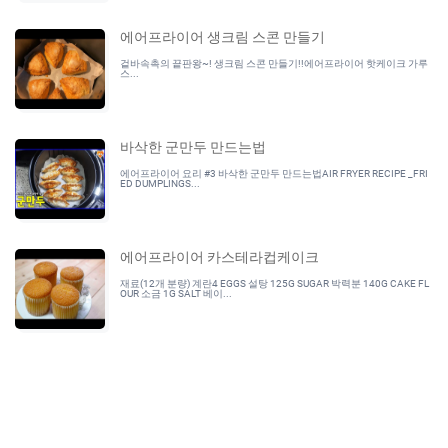
에어프라이어 생크림 스콘 만들기
겉바속촉의 끝판왕~! 생크림 스콘 만들기!!에어프라이어 핫케이크 가루
스...
바삭한 군만두 만드는법
에어프라이어 요리 #3 바삭한 군만두 만드는법AIR FRYER RECIPE _FRI
ED DUMPLINGS...
에어프라이어 카스테라컵케이크
재료(12개 분량) 계란4 EGGS 설탕 125G SUGAR 박력분 140G CAKE FL
OUR 소금 1G SALT 베이...