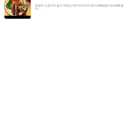
등갈비 소금구이 쉽고 맛있는 에어프라이어 레시피#등갈비요리#등갈
비...