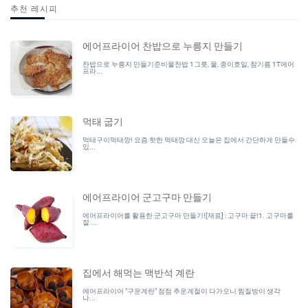
추천 레시피
에어프라이어 찬밥으로 누릉지 만들기
찬밥으로 누릉지 만들기준비물찬밥 1그릇, 물, 종이호일, 참기름 1T에어
프라...
먹태 굽기
먹태구이먹태깡! 요즘 핫한 먹태깡 대신 오늘은 집에서 간단하게 만들수
있...
에어프라이어 군고구마 만들기
에어프라이어를 활용한 군고구마 만들기![재료] : 고구마 끝!1. 고구마를
잘 ...
집에서 해먹는 맥반석 계란
에어프라이어 "구운계란" 점점 추운계절이 다가오니 찜질방이 생각
나...