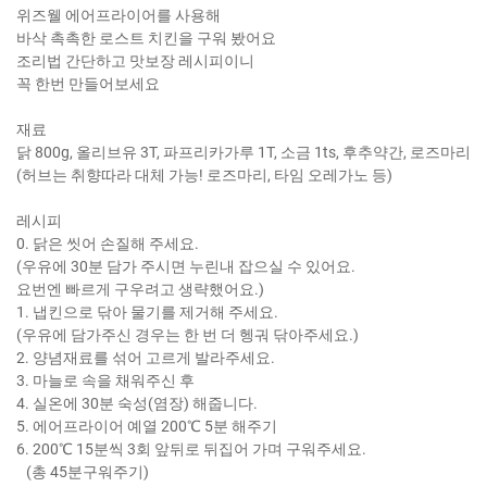
위즈웰 에어프라이어를 사용해
바삭 촉촉한 로스트 치킨을 구워 봤어요
조리법 간단하고 맛보장 레시피이니
꼭 한번 만들어보세요
재료
닭 800g, 올리브유 3T, 파프리카가루 1T, 소금 1ts, 후추약간, 로즈마리
(허브는 취향따라 대체 가능! 로즈마리, 타임 오레가노 등)
레시피
0. 닭은 씻어 손질해 주세요.
(우유에 30분 담가 주시면 누린내 잡으실 수 있어요.
요번엔 빠르게 구우려고 생략했어요.)
1. 냅킨으로 닦아 물기를 제거해 주세요.
(우유에 담가주신 경우는 한 번 더 헹궈 닦아주세요.)
2. 양념재료를 섞어 고르게 발라주세요.
3. 마늘로 속을 채워주신 후
4. 실온에 30분 숙성(염장) 해줍니다.
5. 에어프라이어 예열 200℃ 5분 해주기
6. 200℃ 15분씩 3회 앞뒤로 뒤집어 가며 구워주세요.
(총 45분구워주기)