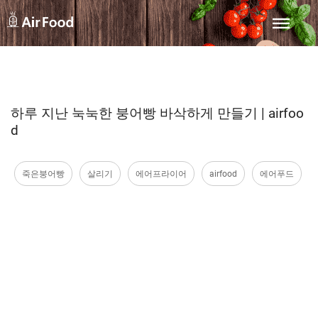
하루 지난 눅눅한 붕어빵 바삭하게 만들기 | airfoo
d
죽은붕어빵
살리기
에어프라이어
airfood
에어푸드