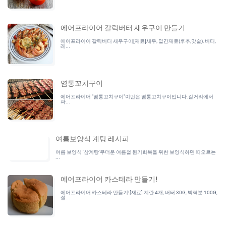
에어프라이어 갈릭버터 새우구이 만들기
에어프라이어 갈릭버터 새우구이[재료]새우, 밑간재료(후추,맛술), 버터,
레...
염통꼬치구이
에어프라이어 "염통꼬치구이"이번은 염통꼬치구이입니다.길거리에서
파...
여름보양식 계탕 레시피
여름 보양식 '삼계탕'무더운 여름철 원기회복을 위한 보양식하면 떠오르는
...
에어프라이어 카스테라 만들기!
에어프라이어 카스테라 만들기![재료] 계란 4개, 버터 30G, 박력분 100G,
설...