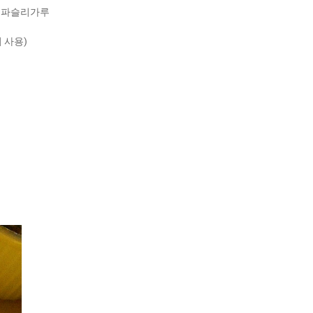
술, 파슬리가루
 사용)