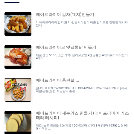
에어프라이어 감자(웨지)만들기
1. 에어프라이어 감자(웨지)만들기어린이 어른 간식으로 간단한 레시피
입니...
에어프라이어로 옛날통닭 만들기
재료 생닭 530G, 소금, 후추, 올리브오일 #옛날통닭 #에어프라이어요리
#에어...
에어프라이어 홈런볼....
[출처]HTTPS://WWW.YOUTUBE.COM/WATCH?V=C2I4JIDNKKE[레시
피]홈런볼[방법]적당량의 홈런...
에어프라이어 제누와즈 만들기 (에어프라이어 카스
테라 레시피)
재료 (높은 원형틀 1호(지름 15CM)분량 ) 계란 3개 (대략 165G) 설탕 90
G 박력분 ...