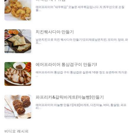
에어프라이어 "새우튀김" 오늘은 새우튀김입니다.자 최우선으로 손질
을...
치킨퀘사디아 만들기
남은치킨으로 치킨 퀘사디아 만들기!요리재료남은치킨, 또띠아, 양파, 파
프...
에어프라이어 통삼겹구이 만들기!
에어프라이어 통삼겹 구이 통삼겹은 실온에 10분 정도 보관하여 차가운
...
파프리카&갈릭바게트(마늘빵)만들기
에어프라이어 마늘빵 만들기[재료]바게트, 다진마늘, 버터, 황설탕, 파프
리...
비디오 레시피