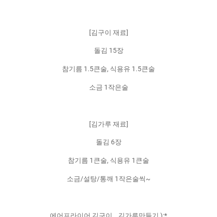
[김구이 재료]
돌김 15장
참기름 1.5큰술, 식용유 1.5큰술
소금 1작은술
[김가루 재료]
돌김 6장
참기름 1큰술, 식용유 1큰술
소금/설탕/통깨 1작은술씩~
에어프라이어 김구이 _ 김가루만들기 ):*