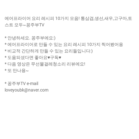
에어프라이어 요리 레시피 10가지 모음! 통삼겹,생선,새우,고구마,토
스트 모두~꽁주부TV
* 안녕하세요. 꽁주부에요:)
* 에어프라이어로 만들 수 있는 요리 레시피 10가지 찍어봤어용
* 비교적 간단하게 만들 수 있는 요리들입니다:)
* 도움되셨다면 좋아요♥구독♥
* 다음 영상은 무선물걸레청소리 리뷰에요!
* 또 만나용~
* 꽁주부TV e-mail
loveyoubk@naver.com