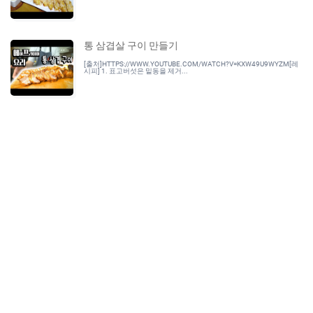
통 삼겹살 구이 만들기
[출처]HTTPS://WWW.YOUTUBE.COM/WATCH?V=KXW49U9WYZM[레
시피] 1. 표고버섯은 밑동을 제거...