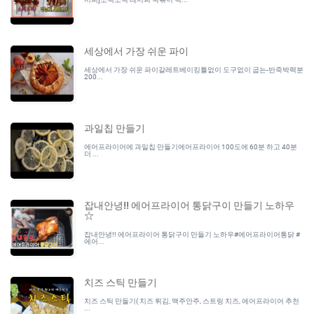
세상에서 가장 쉬운 파이
세상에서 가장 쉬운 파이갈레트베이킹틀없이 도구없이 굽는-반죽박력분
200...
과일칩 만들기
에어프라이어에 과일칩 만들기에어프라이어 100도에 60분 하고 40분
더 ...
잡내안녕!! 에어프라이어 통닭구이 만들기 노하우
☆
잡내안녕!! 에어프라이어 통닭구이 만들기 노하우#에어프라이어통닭 #
에어...
치즈 스틱 만들기
치즈 스틱 만들기( 치즈 튀김, 맥주안주, 스트링 치즈, 에어프라이어 추천
...