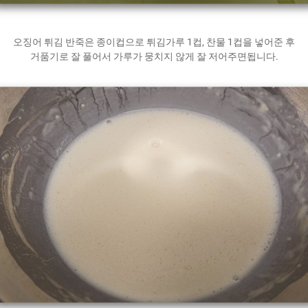
오징어 튀김 반죽은 종이컵으로 튀김가루 1컵, 찬물 1컵을 넣어준 후
거품기로 잘 풀어서 가루가 뭉치지 않게 잘 저어주면됩니다.