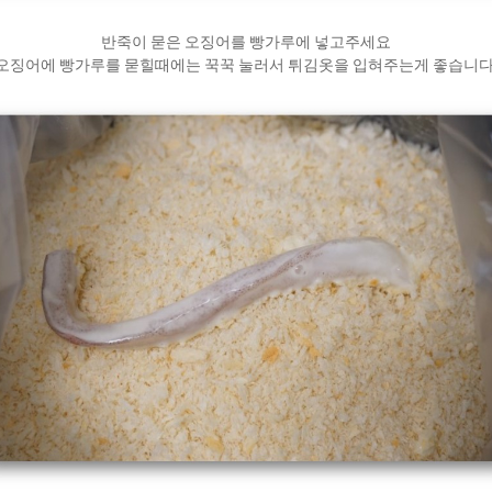
반죽이 묻은 오징어를 빵가루에 넣고주세요
오징어에 빵가루를 묻힐때에는 꾹꾹 눌러서 튀김옷을 입혀주는게 좋습니다