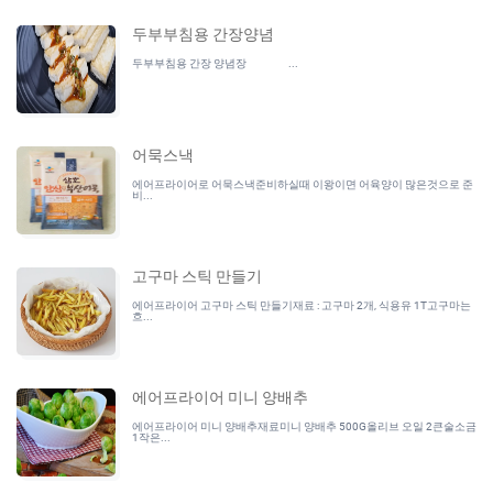
두부부침용 간장양념
두부부침용 간장 양념장 ...
어묵스낵
에어프라이어로 어묵스낵준비하실때 이왕이면 어육양이 많은것으로 준
비...
고구마 스틱 만들기
에어프라이어 고구마 스틱 만들기재료 : 고구마 2개, 식용유 1T고구마는
흐...
에어프라이어 미니 양배추
에어프라이어 미니 양배추재료미니 양배추 500G올리브 오일 2큰술소금
1작은...