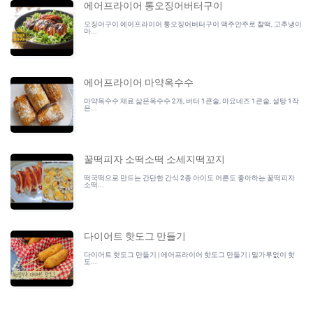
에어프라이어 통오징어버터구이
오징어구이 에어프라이어 통오징어버터구이 맥주안주로 찰떡, 고추냉이
마...
에어프라이어 마약옥수수
마약옥수수 재료 삶은옥수수 2개, 버터 1큰술, 마요네즈 1큰술, 설탕 1작
은...
꿀떡피자 소떡소떡 소세지떡꼬지
떡국떡으로 만드는 간단한 간식 2종 아이도 어른도 좋아하는 꿀떡피자
소떡...
다이어트 핫도그 만들기
다이어트 핫도그 만들기 | 에어프라이어 핫도그 만들기 | 밀가루없이 핫
도...