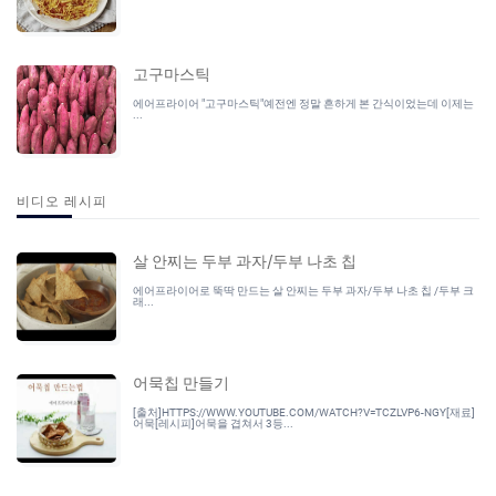
고구마스틱
에어프라이어 "고구마스틱"예전엔 정말 흔하게 본 간식이었는데 이제는
...
비디오 레시피
살 안찌는 두부 과자/두부 나초 칩
에어프라이어로 뚝딱 만드는 살 안찌는 두부 과자/두부 나초 칩 /두부 크
래...
어묵칩 만들기
[출처]HTTPS://WWW.YOUTUBE.COM/WATCH?V=TCZLVP6-NGY[재료]
어묵[레시피]어묵을 겹쳐서 3등...