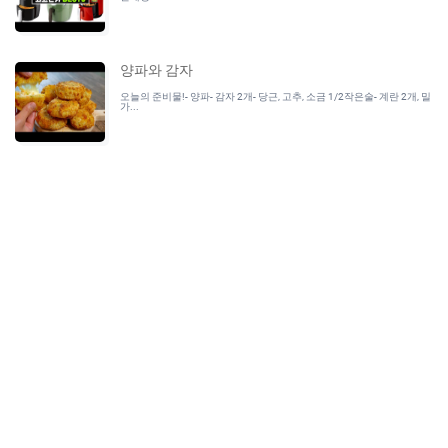
양파와 감자
오늘의 준비물!- 양파- 감자 2개- 당근, 고추, 소금 1/2작은술- 계란 2개, 밀
가...