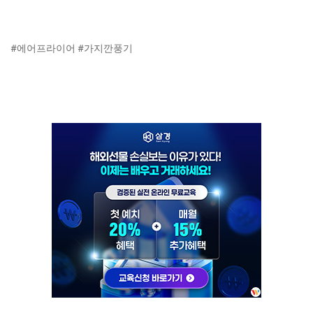
#에어프라이어 #가지깐풍기