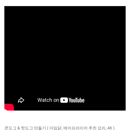
콘도그 & 핫도그 만들기 ( 아임닭, 에어프라이어 추천 요리, 4K )