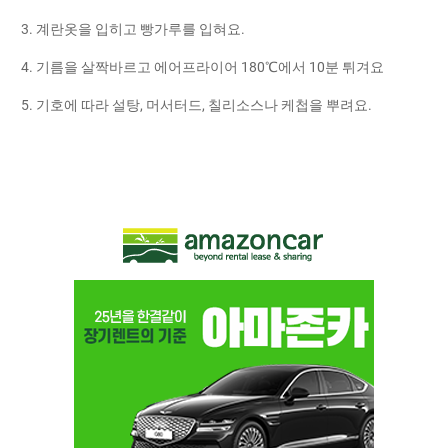
3. 계란옷을 입히고 빵가루를 입혀요.
4. 기름을 살짝바르고 에어프라이어 180℃에서 10분 튀겨요
5. 기호에 따라 설탕, 머서터드, 칠리소스나 케첩을 뿌려요.