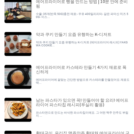
에어프라이어로 빵을 만드는 방법 | 10분 안에 준비
됨
수율: 35개(반죽 50G)충전 재료:- 우유 400밀리리터- 갈은 파마산 치즈 5
0G- 이스...
약과 쿠키 만들기 요즘 유행하는 K-디저트
약과 쿠키 만들기 요즘 유행하는 K-디저트 (에어프라이어 레시피) YAKG
WA COOKIE...
에어프라이어로 카스테라 만들기 4가지 재료로 폭
신하게
에어프라이어에 걸맞는 간단한 방법으로 카스테라를 만들었어요.재료도
딱...
남는 파스타가 있으면 꼭! 만들어야 할 요리! 에어프
라이어 파스타칩 레시피(푸실리 활용)
파스타면으로 만드는 바삭한 파스타칩이에요. 그 어떤 맥주 안주도 부럽
지 ...
황태구이, 우리집 맥주안주 황태채 에어프라이어 구