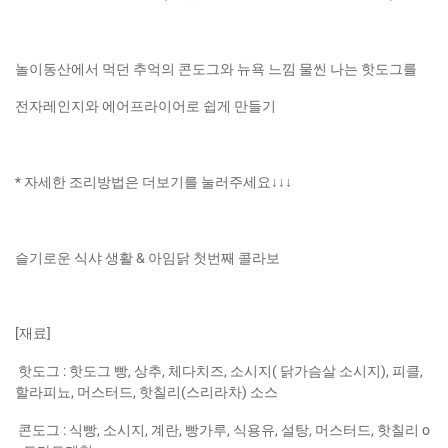
놀이동산에서 먹던 추억의 콘도그와 뉴욕 느낌 물씬 나는 핫도그를
전자레인지와 에어프라이어로 쉽게 만들기
* 자세한 조리방법은 더보기를 눌러주세요↓↓↓
슬기로운 식샤 생활 & 아임닭 첫번째 콜라보
[재료]
핫도그 : 핫도그 빵, 상추, 체다치즈, 소시지( 닭가슴살 소시지), 피클,
할라피뇨, 머스터드, 핫칠리(스리라차) 소스
콘도그 : 식빵, 소시지, 계란, 빵가루, 식용유, 설탕, 머스터드, 핫칠리 o