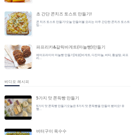
초 간단 콘치즈 토스트 만들기!
콘 치즈 토스트 만들기!오늘 만들어볼 요리는 아주 간단한 콘치즈 토스트
입...
파프리카&갈릭바게트(마늘빵)만들기
에어프라이어 마늘빵 만들기[재료]바게트, 다진마늘, 버터, 황설탕, 파프
리...
비디오 레시피
5가지 맛 쫀득빵 만들기
5가지 맛 쫀득빵 만들기오늘은 5가지 맛 쫀득빵을 만들어 봤어요! 유
행...
버터구이 옥수수