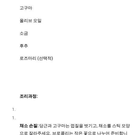
고구마
올리브 오일
소금
후추
로즈마리 (선택적)
조리과정:
채소 손질:
당근과 고구마는 껍질을 벗기고, 채소를 스틱 모양
으로 잘라주세요. 브로콜리는 작은 꽃으로 나누어 준비합니