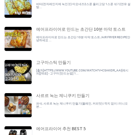
버터(전자레인지에 녹인것) 마요네즈2스푼 올리고당 1스푼 섞기(연유 설
탕...
에어프라이어로 만드는 초간단 10분 마약 토스트
에어프라이어로 만드는 초간단 10분 마약 토스트 /AIR FRYER RECIPE안
녕하세요 ...
고구마스틱 만들기
[출처]HTTPS://WWW.YOUTUBE.COM/WATCH?V=CSAKIDR_AAI[레시
피][재료] - 고구마 [만드는법] 1...
사르르 녹는 제니쿠키 만들기
파삭, 사르르 녹는 제니쿠키 만들기(플레인, 커피맛) | 깍지 없이 | 미니오
븐...
에어프라이어 추천 BEST 5